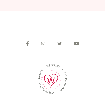
D
D
E
W
I
N
G
-
-
E
N
P
O
H
R
O
D
T
-
O
G
Y
R
H
A
P
P
A
H
R
Y
G
O
-
E
D
V