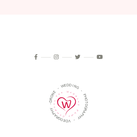
D
D
E
W
I
N
G
-
E
-
N
O
P
H
R
D
O
T
-
O
G
Y
H
R
A
P
A
P
H
R
G
Y
O
E
-
D
V