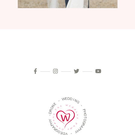
D
E
W
D
I
-
N
G
E
N
-
O
R
P
D
H
-
O
T
Y
O
H
G
P
R
A
A
R
P
G
H
O
Y
E
D
-
V