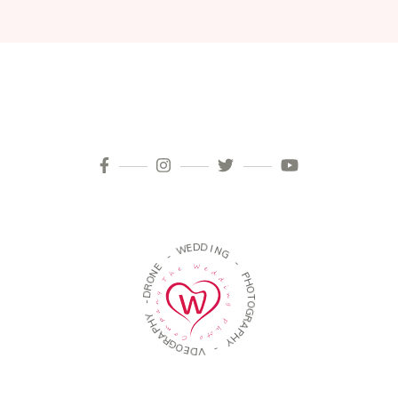
D
D
E
W
I
N
G
-
E
-
N
O
P
H
R
O
D
T
-
O
G
Y
R
H
A
P
P
A
H
R
G
Y
O
E
-
D
V