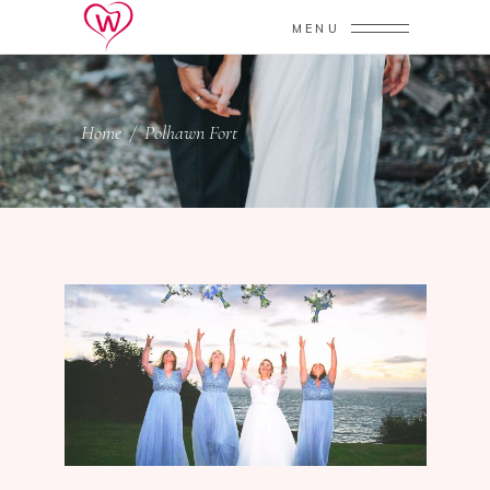
MENU
Home
/
Polhawn Fort