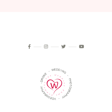
D
E
W
D
I
-
N
G
E
N
-
O
R
P
D
H
-
O
T
Y
O
H
G
P
R
A
A
R
P
G
H
O
Y
E
D
-
V