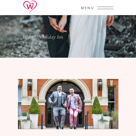
MENU
Home
/
Holiday Inn