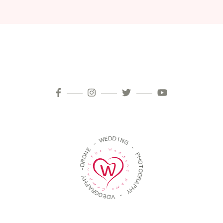
D
D
E
W
I
N
G
-
-
E
N
P
O
H
R
O
D
T
-
O
G
Y
R
H
A
P
P
A
H
R
Y
G
O
-
E
D
V