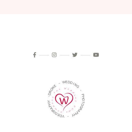
W
E
D
D
-
I
N
E
G
N
O
R
-
D
P
-
H
O
Y
T
H
O
P
G
A
R
R
A
G
P
O
H
E
Y
D
V
-